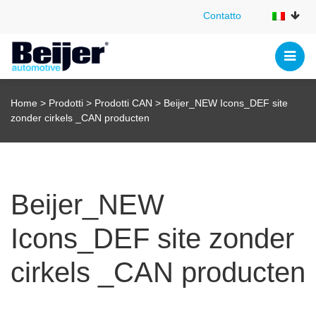
Contatto
Contatto
Home
>
Prodotti
>
Prodotti CAN
>
Beijer_NEW Icons_DEF site
zonder cirkels _CAN producten
Beijer_NEW
Icons_DEF site zonder
cirkels _CAN producten