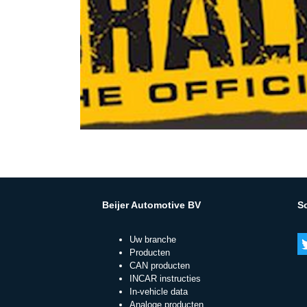
Beijer Automotive BV
S
Uw branche
Producten
CAN producten
INCAR instructies
In-vehicle data
Analoge producten